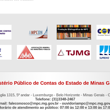
stério Público de Contas do Estado de Minas G
glia 1315, 5º andar - Luxemburgo - Belo Horizonte - Minas Gerais -
Telefone: (31)3348-2467
mail: faleconosco@mpc.mg.gov.br - ouvidoriampc@mpc.mg.gov
orário de atendimento ao público: 07:00 às 12:00 e 13:00 às 17: