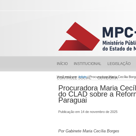
INÍCIO
INSTITUCIONAL
LEGISLAÇÃO
Você está em:
Início
/ Procuradora Maria Cecília Bor
CONTROLE SOCIAL
OUVIDORIA
Procuradora Maria Cecíl
do CLAD sobre a Reform
Paraguai
Publicação em 14 de novembro de 2025
Por Gabinete Maria Cecília Borges