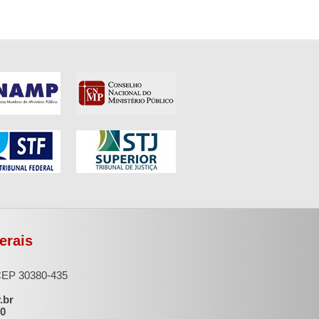
erais
 CEP 30380-435
.br
00