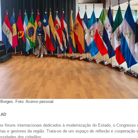
 Borges. Foto: Acervo pessoal.
CLAD
s fóruns internacionais dedicados à modernização do Estado, o Congresso 
listas e gestores da região. Trata-se de um espaço de reflexão e cooperaçã
ecessidades dos cidadãos.