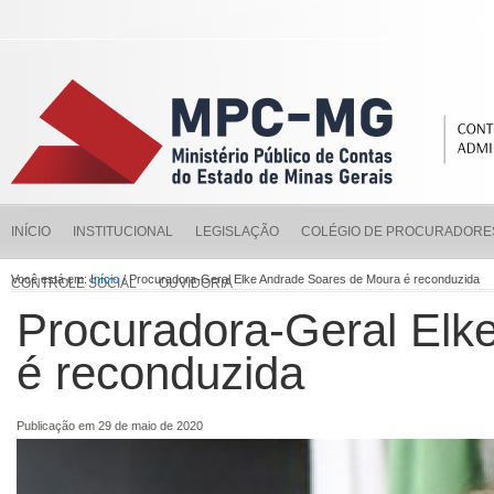
INÍCIO
INSTITUCIONAL
LEGISLAÇÃO
COLÉGIO DE PROCURADORE
Você está em:
Início
/ Procuradora-Geral Elke Andrade Soares de Moura é reconduzida
CONTROLE SOCIAL
OUVIDORIA
Procuradora-Geral Elk
é reconduzida
Publicação em 29 de maio de 2020