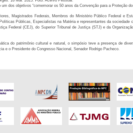
ges. 16 Mar. 2023. Foto: Acervo Pessoal.
o um dos objetivos “comemorar os 50 anos da Convenção para a Proteção do P
riores, Magistrados Federais, Membros do Ministério Público Federal e Est
olíticas Públicas, Especialistas na Matéria e representantes da sociedade ci
stiça Federal (CEJ), do Superior Tribunal de Justiça (STJ) e da Organiza
tica do patrimônio cultural e natural, o simpósio teve a presença de divers
ia e o Presidente do Congresso Nacional, Senador Rodrigo Pacheco.