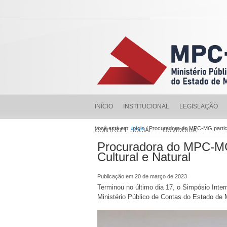
INÍCIO
INSTITUCIONAL
LEGISLAÇÃO
Você está em:
Início
/ Procuradora do MPC-MG particip
CONTROLE SOCIAL
OUVIDORIA
Procuradora do MPC-MG p
Cultural e Natural
Publicação em 20 de março de 2023
Terminou no último dia 17, o Simpósio Intern
Ministério Público de Contas do Estado de M