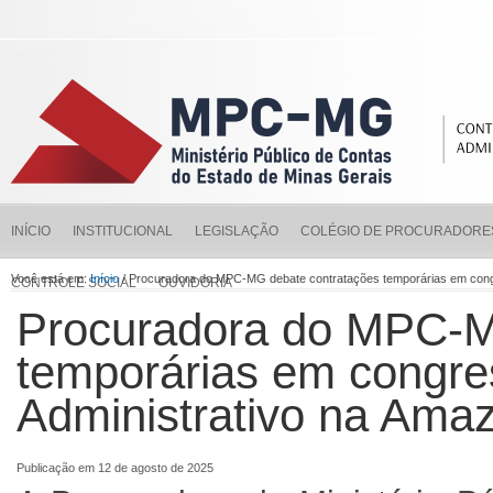
INÍCIO
INSTITUCIONAL
LEGISLAÇÃO
COLÉGIO DE PROCURADORE
Você está em:
Início
/ Procuradora do MPC-MG debate contratações temporárias em congr
CONTROLE SOCIAL
OUVIDORIA
Procuradora do MPC-M
temporárias em congres
Administrativo na Ama
Publicação em 12 de agosto de 2025