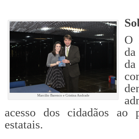
So
O 
da
da
co
de
Marcilio Barenco e Cristina Andrade
ad
acesso dos cidadãos ao 
estatais.