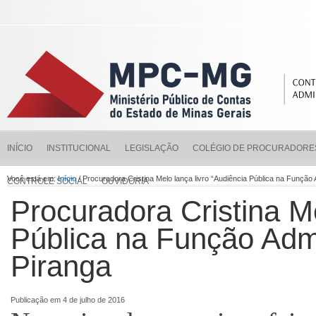
INÍCIO
INSTITUCIONAL
LEGISLAÇÃO
COLÉGIO DE PROCURADORE
Você está em:
Início
/ Procuradora Cristina Melo lança livro “Audiência Pública na Função
CONTROLE SOCIAL
OUVIDORIA
Procuradora Cristina Me
Pública na Função Admi
Piranga
Publicação em 4 de julho de 2016