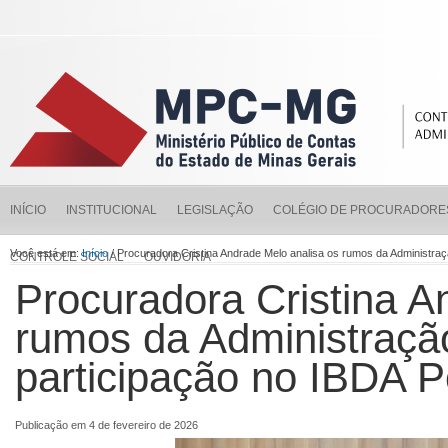
INÍCIO
INSTITUCIONAL
LEGISLAÇÃO
COLÉGIO DE PROCURADORE
Você está em:
Início
/ Procuradora Cristina Andrade Melo analisa os rumos da Administraç
CONTROLE SOCIAL
OUVIDORIA
Procuradora Cristina A
rumos da Administração
participação no IBDA 
Publicação em 4 de fevereiro de 2026