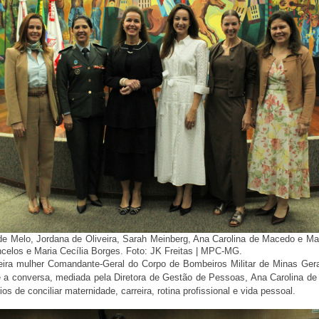
ade Melo, Jordana de Oliveira, Sarah Meinberg, Ana Carolina de Macedo e M
celos e Maria Cecília Borges. Foto: JK Freitas | MPC-MG.
meira mulher Comandante-Geral do Corpo de Bombeiros Militar de Minas Gera
te a conversa, mediada pela Diretora de Gestão de Pessoas, Ana Carolina 
s de conciliar maternidade, carreira, rotina profissional e vida pessoal.