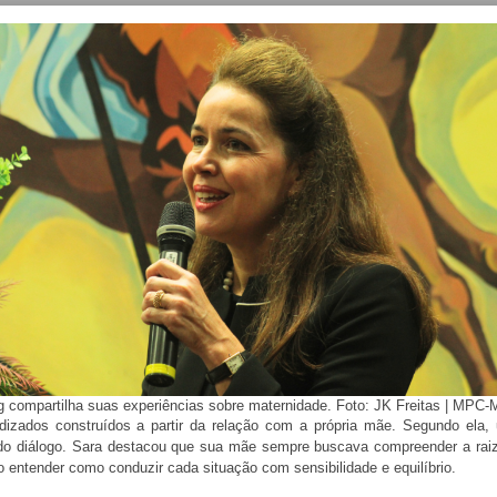
 compartilha suas experiências sobre maternidade. Foto: JK Freitas | MPC-
izados construídos a partir da relação com a própria mãe. Segundo ela, 
 do diálogo. Sara destacou que sua mãe sempre buscava compreender a raiz 
do entender como conduzir cada situação com sensibilidade e equilíbrio.