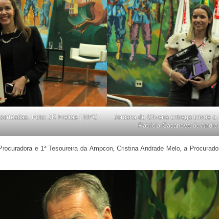
sorteadas. Foto: JK Freitas | MPC-
Jordana de Oliveira entrega brinde 
Patrícia Casanova de Andra
ocuradora e 1ª Tesoureira da Ampcon, Cristina Andrade Melo, a Procurador