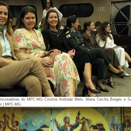
Procuradoras do MPC-MG Cristina Andrade Melo, Maria Cecília Borges e S
as | MPC-MG.