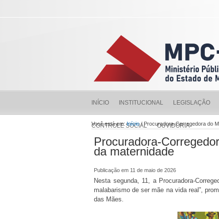
INÍCIO
INSTITUCIONAL
LEGISLAÇÃO
Você está em:
Início
/ Procuradora-Corregedora do M
CONTROLE SOCIAL
OUVIDORIA
Procuradora-Corregedor
da maternidade
Publicação em 11 de maio de 2026
Nesta segunda, 11, a Procuradora-Correge
malabarismo de ser mãe na vida real”, pr
das Mães.