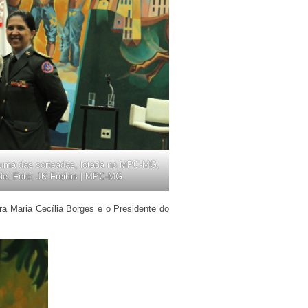
a uma das sorteadas, lotada no MPC-MG,
de. Foto: JK Freitas | MPC-MG.
a Maria Cecília Borges e o Presidente do