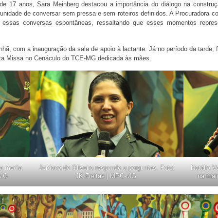
 de 17 anos, Sara Meinberg destacou a importância do diálogo na constru
tunidade de conversar sem pressa e sem roteiros definidos. A Procuradora 
nte essas conversas espontâneas, ressaltando que esses momentos repre
hã, com a inauguração da sala de apoio à lactante. Já no período da tarde, fo
nta Missa no Cenáculo do TCE-MG dedicada às mães.
a media
Jordana de Oliveira responde a perguntas. Foto:
Natália V
-MG.
JK Freitas | MPC-MG.
na mat