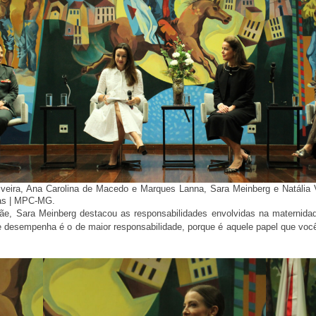
iveira, Ana Carolina de Macedo e Marques Lanna, Sara Meinberg e Natália 
tas | MPC-MG.
mãe, Sara Meinberg destacou as responsabilidades envolvidas na maternida
e desempenha é o de maior responsabilidade, porque é aquele papel que voc