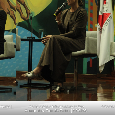
Freitas |
A empresária e influenciadora Natália
A Coronel
Vasconcelos. Foto: JK Freitas | MPC-MG.