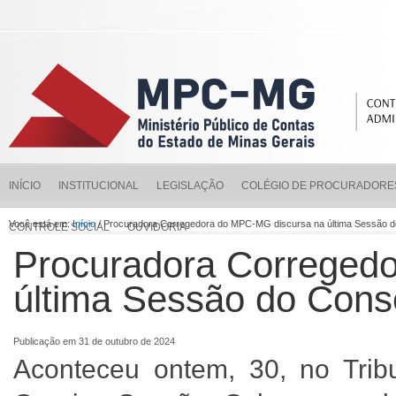
INÍCIO
INSTITUCIONAL
LEGISLAÇÃO
COLÉGIO DE PROCURADORE
Você está em:
Início
/ Procuradora Corregedora do MPC-MG discursa na última Sessão do
CONTROLE SOCIAL
OUVIDORIA
Procuradora Correged
última Sessão do Conse
Publicação em 31 de outubro de 2024
Aconteceu ontem, 30, no Tri