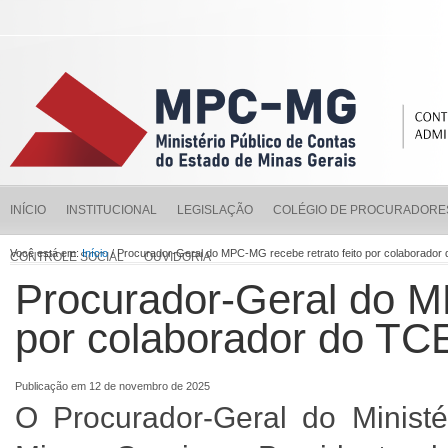
INÍCIO
INSTITUCIONAL
LEGISLAÇÃO
COLÉGIO DE PROCURADORE
Você está em:
Início
/ Procurador-Geral do MPC-MG recebe retrato feito por colaborado
CONTROLE SOCIAL
OUVIDORIA
Procurador-Geral do M
por colaborador do T
Publicação em 12 de novembro de 2025
O Procurador-Geral do Minist