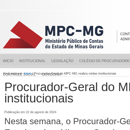
INÍCIO
INSTITUCIONAL
LEGISLAÇÃO
COLÉGIO DE PROCURADORE
Você está em:
Início
/ Procurador-Geral do MPC-MG realiza visitas institucionais
CONTROLE SOCIAL
OUVIDORIA
Procurador-Geral do M
institucionais
Publicação em 22 de agosto de 2024
Nesta semana, o Procurador-Ger