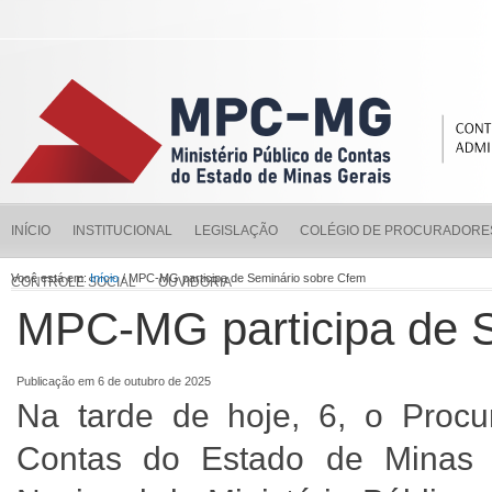
INÍCIO
INSTITUCIONAL
LEGISLAÇÃO
COLÉGIO DE PROCURADORE
Você está em:
Início
/ MPC-MG participa de Seminário sobre Cfem
CONTROLE SOCIAL
OUVIDORIA
MPC-MG participa de 
Publicação em 6 de outubro de 2025
Na tarde de hoje, 6, o Procur
Contas do Estado de Minas 