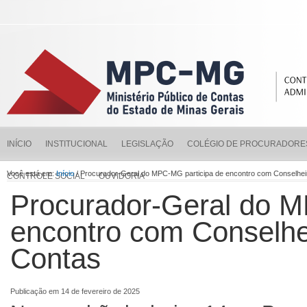
INÍCIO
INSTITUCIONAL
LEGISLAÇÃO
COLÉGIO DE PROCURADORE
Você está em:
Início
/ Procurador-Geral do MPC-MG participa de encontro com Conselhe
CONTROLE SOCIAL
OUVIDORIA
Procurador-Geral do M
encontro com Conselhei
Contas
Publicação em 14 de fevereiro de 2025