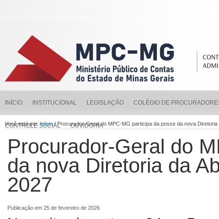
INÍCIO
INSTITUCIONAL
LEGISLAÇÃO
COLÉGIO DE PROCURADORE
Você está em:
Início
/ Procurador-Geral do MPC-MG participa da posse da nova Diretoria
CONTROLE SOCIAL
OUVIDORIA
Procurador-Geral do M
da nova Diretoria da A
2027
Publicação em 25 de fevereiro de 2026