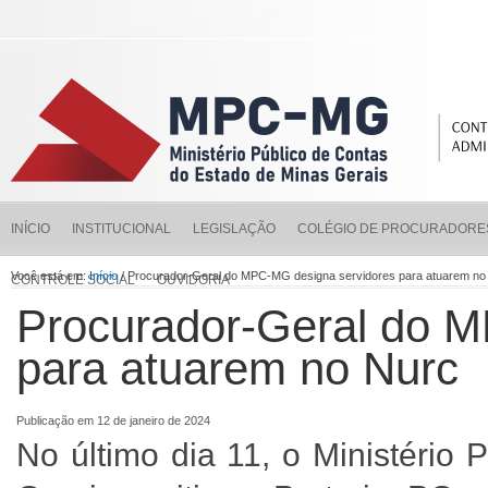
INÍCIO
INSTITUCIONAL
LEGISLAÇÃO
COLÉGIO DE PROCURADORE
Você está em:
Início
/ Procurador-Geral do MPC-MG designa servidores para atuarem no
CONTROLE SOCIAL
OUVIDORIA
Procurador-Geral do 
para atuarem no Nurc
Publicação em 12 de janeiro de 2024
No último dia 11, o Ministério