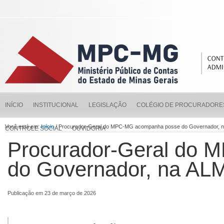
INÍCIO
INSTITUCIONAL
LEGISLAÇÃO
COLÉGIO DE PROCURADORE
Você está em:
Início
/ Procurador-Geral do MPC-MG acompanha posse do Governador,
CONTROLE SOCIAL
OUVIDORIA
Procurador-Geral do
do Governador, na A
Publicação em 23 de março de 2026