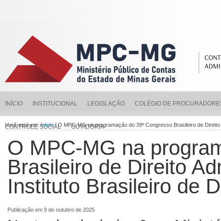
INÍCIO
INSTITUCIONAL
LEGISLAÇÃO
COLÉGIO DE PROCURADORE
Você está em:
Início
/ O MPC-MG na programação do 39º Congresso Brasileiro de Direito Admi
CONTROLE SOCIAL
OUVIDORIA
O MPC-MG na program
Brasileiro de Direito A
Instituto Brasileiro de D
Publicação em 9 de outubro de 2025