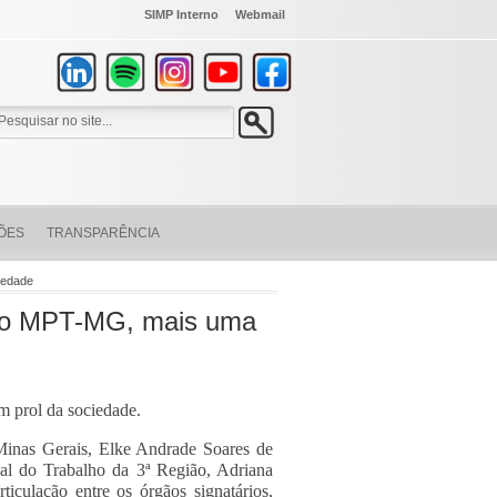
SIMP Interno
Webmail
ÕES
TRANSPARÊNCIA
iedade
m o MPT-MG, mais uma
 prol da sociedade.
Minas Gerais, Elke Andrade Soares de
al do Trabalho da 3ª Região, Adriana
iculação entre os órgãos signatários,