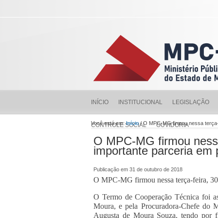
INÍCIO
INSTITUCIONAL
LEGISLAÇÃO
Você está em:
Início
/ O MPC-MG firmou nessa terça-
CONTROLE SOCIAL
OUVIDORIA
O MPC-MG firmou nessa
importante parceria em 
Publicação em 31 de outubro de 2018
O MPC-MG firmou nessa terça-feira, 30
O Termo de Cooperação Técnica foi as
Moura, e pela Procuradora-Chefe do M
Augusta de Moura Souza, tendo por fin