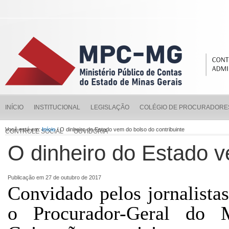
INÍCIO
INSTITUCIONAL
LEGISLAÇÃO
COLÉGIO DE PROCURADORE
Você está em:
Início
/ O dinheiro do Estado vem do bolso do contribuinte
CONTROLE SOCIAL
OUVIDORIA
O dinheiro do Estado v
Publicação em 27 de outubro de 2017
Convidado pelos jornalista
o Procurador-Geral do