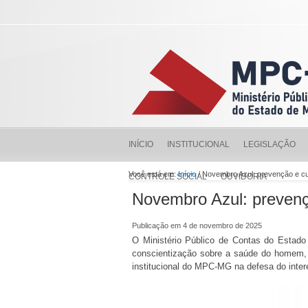
INÍCIO
INSTITUCIONAL
LEGISLAÇÃO
Você está em:
Início
/ Novembro Azul: prevenção e c
CONTROLE SOCIAL
OUVIDORIA
Novembro Azul: preven
Publicação em 4 de novembro de 2025
O Ministério Público de Contas do Estad
conscientização sobre a saúde do homem, 
institucional do MPC-MG na defesa do inter