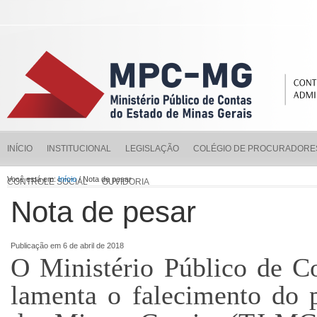
INÍCIO
INSTITUCIONAL
LEGISLAÇÃO
COLÉGIO DE PROCURADORE
Você está em:
Início
/ Nota de pesar
CONTROLE SOCIAL
OUVIDORIA
Nota de pesar
Publicação em 6 de abril de 2018
O Ministério Público de C
lamenta o falecimento do p