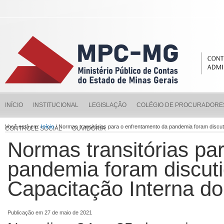
INÍCIO
INSTITUCIONAL
LEGISLAÇÃO
COLÉGIO DE PROCURADORE
Você está em:
Início
/ Normas transitórias para o enfrentamento da pandemia foram disc
CONTROLE SOCIAL
OUVIDORIA
Normas transitórias pa
pandemia foram discuti
Capacitação Interna 
Publicação em 27 de maio de 2021