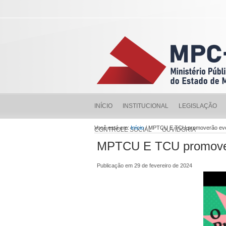
INÍCIO
INSTITUCIONAL
LEGISLAÇÃO
Você está em:
Início
/ MPTCU E TCU promoverão even
CONTROLE SOCIAL
OUVIDORIA
MPTCU E TCU promoverã
Publicação em 29 de fevereiro de 2024