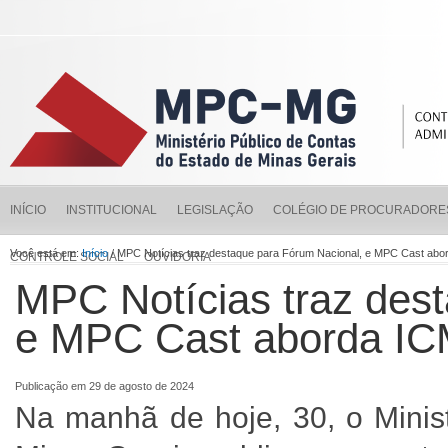
INÍCIO
INSTITUCIONAL
LEGISLAÇÃO
COLÉGIO DE PROCURADORE
Você está em:
Início
/ MPC Notícias traz destaque para Fórum Nacional, e MPC Cast 
CONTROLE SOCIAL
OUVIDORIA
MPC Notícias traz des
e MPC Cast aborda I
Publicação em 29 de agosto de 2024
Na manhã de hoje, 30, o Minis