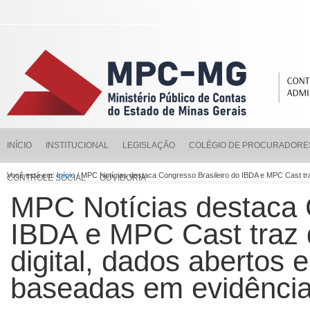
INÍCIO
INSTITUCIONAL
LEGISLAÇÃO
COLÉGIO DE PROCURADORE
Você está em:
Início
/ MPC Notícias destaca Congresso Brasileiro do IBDA e MPC Cast tra
CONTROLE SOCIAL
OUVIDORIA
MPC Notícias destaca 
IBDA e MPC Cast traz 
digital, dados abertos e
baseadas em evidênci