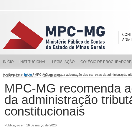
INÍCIO
INSTITUCIONAL
LEGISLAÇÃO
COLÉGIO DE PROCURADORE
Você está em:
Início
/ MPC-MG recomenda adequação das carreiras da administração tribu
CONTROLE SOCIAL
OUVIDORIA
MPC-MG recomenda ade
da administração tribut
constitucionais
Publicação em 16 de março de 2026