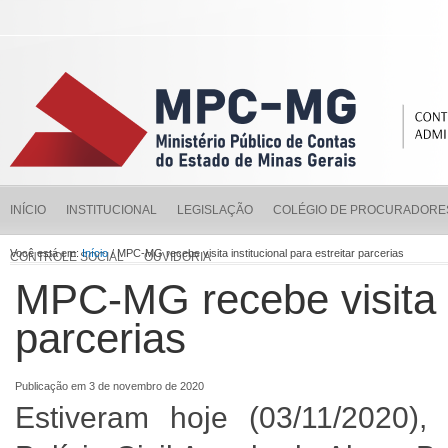
INÍCIO
INSTITUCIONAL
LEGISLAÇÃO
COLÉGIO DE PROCURADORE
Você está em:
Início
/ MPC-MG recebe visita institucional para estreitar parcerias
CONTROLE SOCIAL
OUVIDORIA
MPC-MG recebe visita in
parcerias
Publicação em 3 de novembro de 2020
Estiveram hoje (03/11/2020