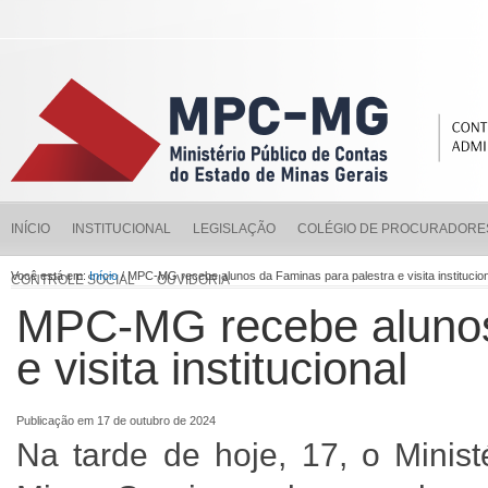
INÍCIO
INSTITUCIONAL
LEGISLAÇÃO
COLÉGIO DE PROCURADORE
Você está em:
Início
/ MPC-MG recebe alunos da Faminas para palestra e visita institucio
CONTROLE SOCIAL
OUVIDORIA
MPC-MG recebe alunos
e visita institucional
Publicação em 17 de outubro de 2024
Na tarde de hoje, 17, o Minis