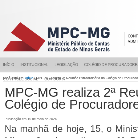
INÍCIO
INSTITUCIONAL
LEGISLAÇÃO
COLÉGIO DE PROCURADORE
Você está em:
Início
/ MPC-MG realiza 2ª Reunião Extraordinária do Colégio de Procurado
CONTROLE SOCIAL
OUVIDORIA
MPC-MG realiza 2ª Reu
Colégio de Procuradore
Publicação em 15 de maio de 2024
Na manhã de hoje, 15, o Minis