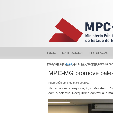
INÍCIO
INSTITUCIONAL
LEGISLAÇÃO
Você está em:
Início
/ MPC-MG promove palestra sobr
CONTROLE SOCIAL
OUVIDORIA
MPC-MG promove palestr
Publicação em 8 de maio de 2023
Na tarde desta segunda, 8, o Ministério 
com a palestra “Reequilíbrio contratual e m