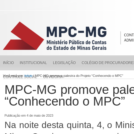
INÍCIO
INSTITUCIONAL
LEGISLAÇÃO
COLÉGIO DE PROCURADORE
Você está em:
Início
/ MPC-MG promove palestra do Projeto “Conhecendo o MPC”
CONTROLE SOCIAL
OUVIDORIA
MPC-MG promove pales
“Conhecendo o MPC”
Publicação em 4 de maio de 2023
Na noite desta quinta, 4, o Min