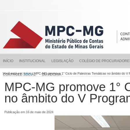
INÍCIO
INSTITUCIONAL
LEGISLAÇÃO
COLÉGIO DE PROCURADORE
Você está em:
Início
/ MPC-MG promove 1° Ciclo de Palestras Temáticas no âmbito do V
CONTROLE SOCIAL
OUVIDORIA
MPC-MG promove 1° Cic
no âmbito do V Progra
Publicação em 16 de maio de 2024