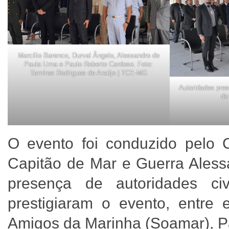
Marcílio Barenco, Durval Ângelo, Alessandro de
Paula Lima e Paulo Roberto Cardoso. Foto:
Tamíres Rodrigues de Araújo | TCE-MG
Autoridades pres
de
O evento foi conduzido pelo 
Capitão de Mar e Guerra Aless
presença de autoridades civ
prestigiaram o evento, entre
Amigos da Marinha (Soamar), P