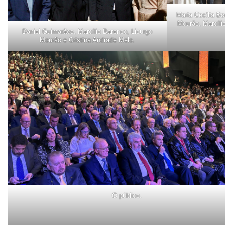
Maria Cecília Bo
Mourão, Marcíli
Daniel Guimarães, Marcílio Barenco, Licurgo
Mourão e Cristina Andrade Melo.
O público.