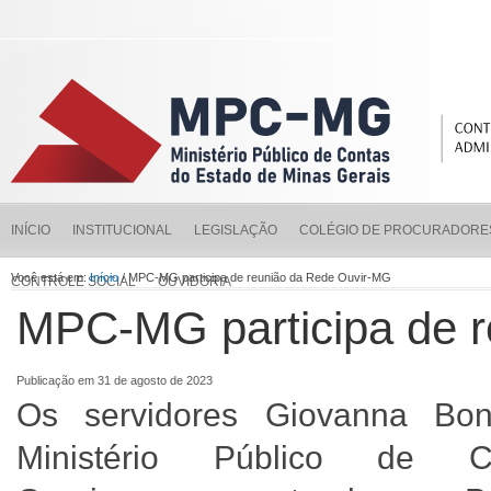
INÍCIO
INSTITUCIONAL
LEGISLAÇÃO
COLÉGIO DE PROCURADORE
Você está em:
Início
/ MPC-MG participa de reunião da Rede Ouvir-MG
CONTROLE SOCIAL
OUVIDORIA
MPC-MG participa de 
Publicação em 31 de agosto de 2023
Os servidores Giovanna Bon
Ministério Público de