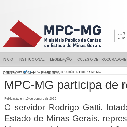
INÍCIO
INSTITUCIONAL
LEGISLAÇÃO
COLÉGIO DE PROCURADORE
Você está em:
Início
/ MPC-MG participa de reunião da Rede Ouvir-MG
CONTROLE SOCIAL
OUVIDORIA
MPC-MG participa de 
Publicação em 18 de outubro de 2023
O servidor Rodrigo Gatti, lota
Estado de Minas Gerais, repre