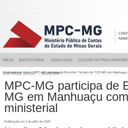
INÍCIO
INSTITUCIONAL
LEGISLAÇÃO
COLÉGIO DE PROCURADORE
Você está em:
Início
/ MPC-MG participa de Encontro Técnico do TCE-MG em Manhuaçu co
CONTROLE SOCIAL
OUVIDORIA
MPC-MG participa de E
MG em Manhuaçu com p
ministerial
Publicação em 2 de julho de 2025