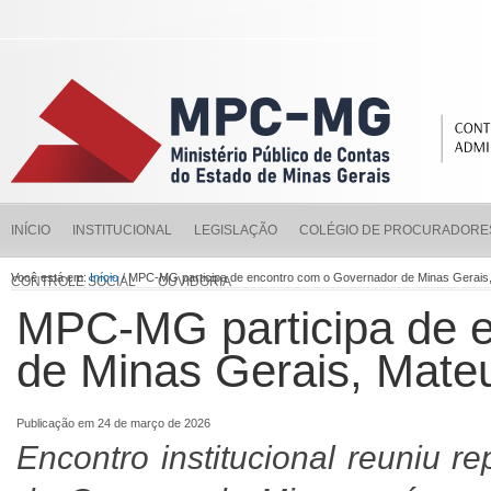
INÍCIO
INSTITUCIONAL
LEGISLAÇÃO
COLÉGIO DE PROCURADORE
Você está em:
Início
/ MPC-MG participa de encontro com o Governador de Minas Gerai
CONTROLE SOCIAL
OUVIDORIA
MPC-MG participa de 
de Minas Gerais, Mat
Publicação em 24 de março de 2026
Encontro institucional reuniu r