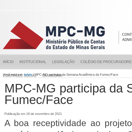
INÍCIO
INSTITUCIONAL
LEGISLAÇÃO
COLÉGIO DE PROCURADORE
Você está em:
Início
/ MPC-MG participa da Semana Acadêmica da Fumec/Face
CONTROLE SOCIAL
OUVIDORIA
MPC-MG participa da 
Fumec/Face
Publicação em 18 de novembro de 2021
A boa receptividade ao proje