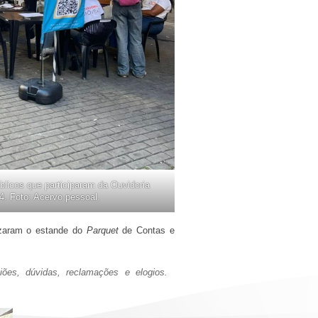
licos que participaram da Ouvidoria
24. Foto: Acervo pessoal.
nizaram o estande do
Parquet
de Contas e
iões, dúvidas, reclamações e elogios.