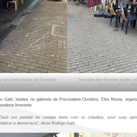
s que participaram da Ouvidoria
Estandes dos diversos órgãos púb
Foto: Acervo pessoal.
Itinerante. 18 jun. 20
o Gatti, lotados no gabinete da Procuradora Ouvidora, Elke Moura, orga
uvidoria Itinerante:
Ouvir nos permite ter contato direto com os cidadãos, ouvir suas opin
rtalecer a democracia”
, disse Rodrigo Gatti.