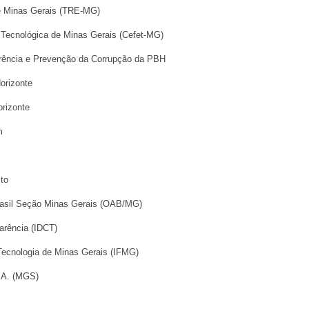
 de Minas Gerais (TRE-MG)
 Tecnológica de Minas Gerais (Cefet-MG)
parência e Prevenção da Corrupção da PBH
Horizonte
Horizonte
em
ito
rasil Seção Minas Gerais (OAB/MG)
parência (IDCT)
 Tecnologia de Minas Gerais (IFMG)
S.A. (MGS)