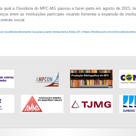
da qual a Ouvidoria do MPC-MG passou a fazer parte em agosto de 2023, te
rços entre as instituições partícipes visando fomentar a expansão do instit
controle social.
ove-ouvidoria-itinerante-na-praca-sete-nesta-terca-feira-18
|
https://redeouvir.com.br/ouvidoria-itin