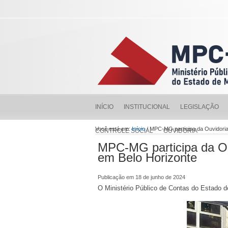
INÍCIO
INSTITUCIONAL
LEGISLAÇÃO
Você está em:
Início
/ MPC-MG participa da Ouvidoria
CONTROLE SOCIAL
OUVIDORIA
MPC-MG participa da Ou
em Belo Horizonte
Publicação em 18 de junho de 2024
O Ministério Público de Contas do Estado de