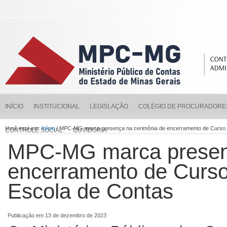
INÍCIO
INSTITUCIONAL
LEGISLAÇÃO
COLÉGIO DE PROCURADORE
Você está em:
Início
/ MPC-MG marca presença na cerimônia de encerramento de Curso
CONTROLE SOCIAL
OUVIDORIA
MPC-MG marca presenç
encerramento de Curs
Escola de Contas
Publicação em 13 de dezembro de 2023