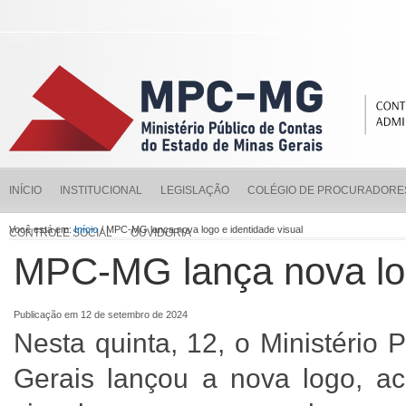
INÍCIO
INSTITUCIONAL
LEGISLAÇÃO
COLÉGIO DE PROCURADORE
Você está em:
Início
/ MPC-MG lança nova logo e identidade visual
CONTROLE SOCIAL
OUVIDORIA
MPC-MG lança nova log
Publicação em 12 de setembro de 2024
Nesta quinta, 12, o Ministério
Gerais lançou a nova logo, 