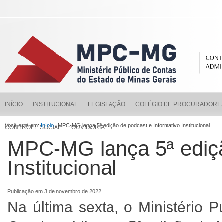
INÍCIO
INSTITUCIONAL
LEGISLAÇÃO
COLÉGIO DE PROCURADORE
Você está em:
Início
/ MPC-MG lança 5ª edição de podcast e Informativo Institucional
CONTROLE SOCIAL
OUVIDORIA
MPC-MG lança 5ª ediçã
Institucional
Publicação em 3 de novembro de 2022
Na última sexta, o Ministério 