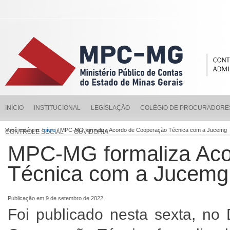
INÍCIO
INSTITUCIONAL
LEGISLAÇÃO
COLÉGIO DE PROCURADORE
Você está em:
Início
/ MPC-MG formaliza Acordo de Cooperação Técnica com a Jucemg
CONTROLE SOCIAL
OUVIDORIA
MPC-MG formaliza Aco
Técnica com a Jucemg
Publicação em 9 de setembro de 2022
Foi publicado nesta sexta, no 