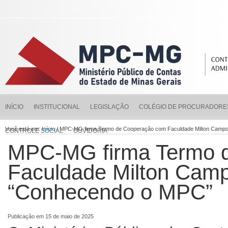
INÍCIO
INSTITUCIONAL
LEGISLAÇÃO
COLÉGIO DE PROCURADORE
Você está em:
Início
/ MPC-MG firma Termo de Cooperação com Faculdade Milton Campos
CONTROLE SOCIAL
OUVIDORIA
MPC-MG firma Termo 
Faculdade Milton Campo
“Conhecendo o MPC”
Publicação em 15 de maio de 2025