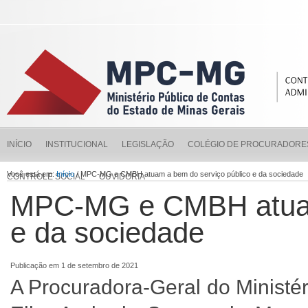
INÍCIO
INSTITUCIONAL
LEGISLAÇÃO
COLÉGIO DE PROCURADORE
Você está em:
Início
/ MPC-MG e CMBH atuam a bem do serviço público e da sociedade
CONTROLE SOCIAL
OUVIDORIA
MPC-MG e CMBH atuam 
e da sociedade
Publicação em 1 de setembro de 2021
A Procuradora-Geral do Ministé