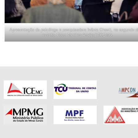
Apresentação da psicóloga e pesquisadora Ivânia Ghesti, no segundo d
evento. Foto: Tamires Araújo | TCEMG.