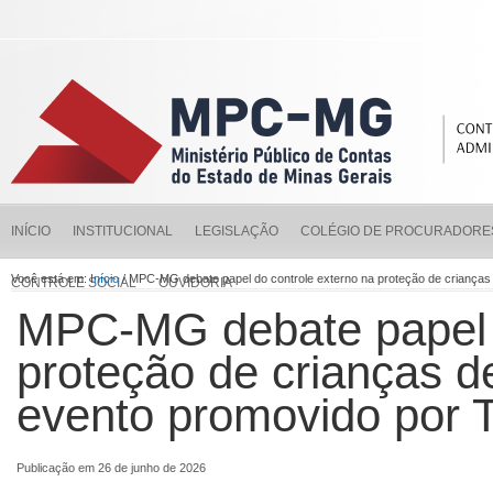
INÍCIO
INSTITUCIONAL
LEGISLAÇÃO
COLÉGIO DE PROCURADORE
Você está em:
Início
/ MPC-MG debate papel do controle externo na proteção de crianç
CONTROLE SOCIAL
OUVIDORIA
MPC-MG debate papel d
proteção de crianças d
evento promovido po
Publicação em 26 de junho de 2026