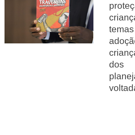
prote
crian
temas
adoção
crian
dos 
plane
voltad