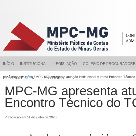
INÍCIO
INSTITUCIONAL
LEGISLAÇÃO
COLÉGIO DE PROCURADORE
Você está em:
Início
/ MPC-MG apresenta atuação institucional durante Encontro Técn
CONTROLE SOCIAL
OUVIDORIA
MPC-MG apresenta atua
Encontro Técnico do
Publicação em 11 de junho de 2026