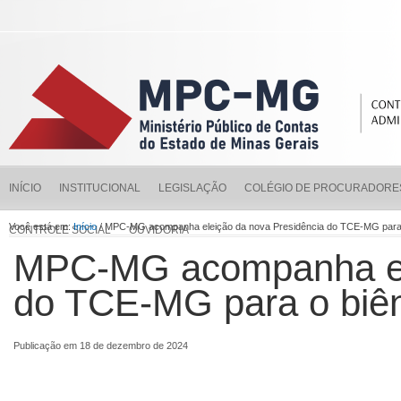
INÍCIO
INSTITUCIONAL
LEGISLAÇÃO
COLÉGIO DE PROCURADORE
Você está em:
Início
/ MPC-MG acompanha eleição da nova Presidência do TCE-MG para
CONTROLE SOCIAL
OUVIDORIA
MPC-MG acompanha ele
do TCE-MG para o biê
Publicação em 18 de dezembro de 2024