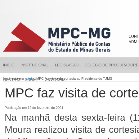
INÍCIO
INSTITUCIONAL
LEGISLAÇÃO
COLÉGIO DE PROCURADORE
Você está em:
Início
/ MPC faz visita de cortesia ao Presidente do TJMG
CONTROLE SOCIAL
OUVIDORIA
MPC faz visita de cort
Publicação em 12 de fevereiro de 2021
Na manhã desta sexta-feira (1
Moura realizou visita de cortes