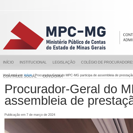
INÍCIO
INSTITUCIONAL
LEGISLAÇÃO
COLÉGIO DE PROCURADORE
Você está em:
Início
/ Procurador-Geral do MPC-MG participa de assembleia de prestaç
CONTROLE SOCIAL
OUVIDORIA
Procurador-Geral do M
assembleia de presta
Publicação em 7 de março de 2024